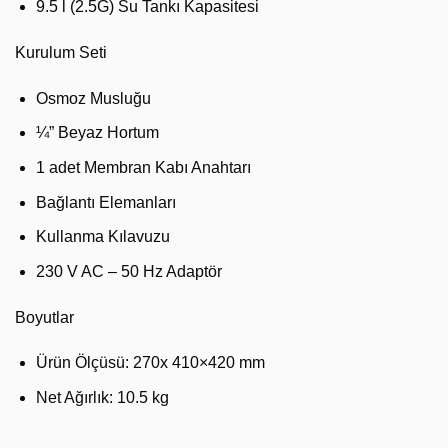
9.5 l (2.5G) Su Tankı Kapasitesi
Kurulum Seti
Osmoz Musluğu
¼” Beyaz Hortum
1 adet Membran Kabı Anahtarı
Bağlantı Elemanları
Kullanma Kılavuzu
230 V AC – 50 Hz Adaptör
Boyutlar
Ürün Ölçüsü: 270x 410×420 mm
Net Ağırlık: 10.5 kg