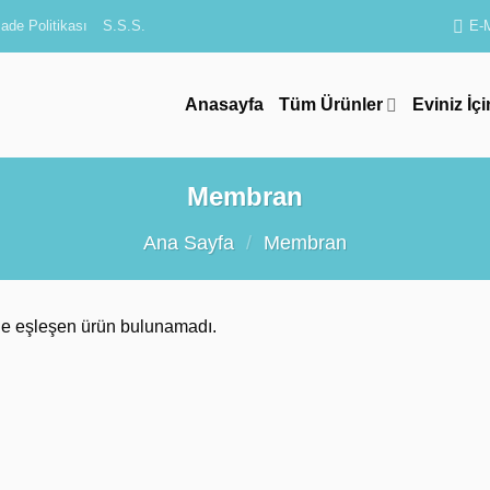
ade Politikası
S.S.S.
E-
Anasayfa
Tüm Ürünler
Eviniz İçi
Membran
Ana Sayfa
/
Membran
le eşleşen ürün bulunamadı.