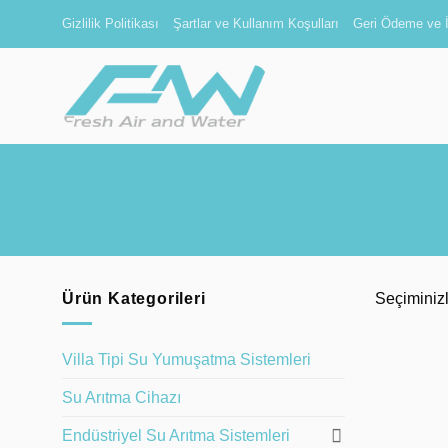
İçeriğe
Gizlilik Politikası
Şartlar ve Kullanım Koşulları
Geri Ödeme ve İ
atla
Ürün Kategorileri
Seçiminiz
Villa Tipi Su Yumuşatma Sistemleri
Su Arıtma Cihazı
Endüstriyel Su Arıtma Sistemleri