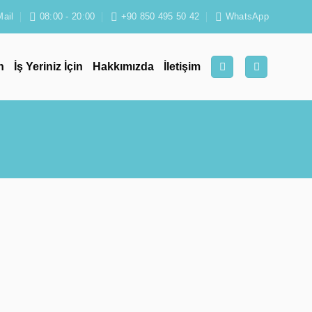
Mail
08:00 - 20:00
+90 850 495 50 42
WhatsApp
n
İş Yeriniz İçin
Hakkımızda
İletişim